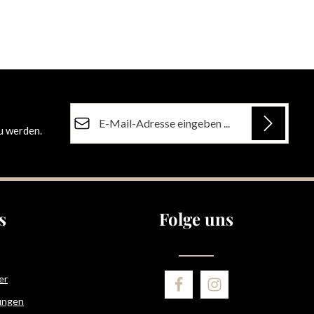
E-Mail-Adresse*
u werden.
Datenschutz
Die mit einem Stern (*) markierten Felder sind
Ich habe die
Datenschutzbestimmungen
zur
Pflichtfelder.
Kenntnis genommen und die
AGB
gelesen und
bin mit ihnen einverstanden.
s
Folge uns
er
ungen