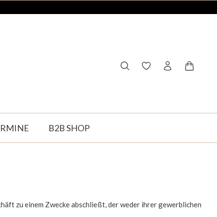
Du hast 0 Produkte auf
Warenko
ERMINE
B2B SHOP
chäft zu einem Zwecke abschließt, der weder ihrer gewerblichen