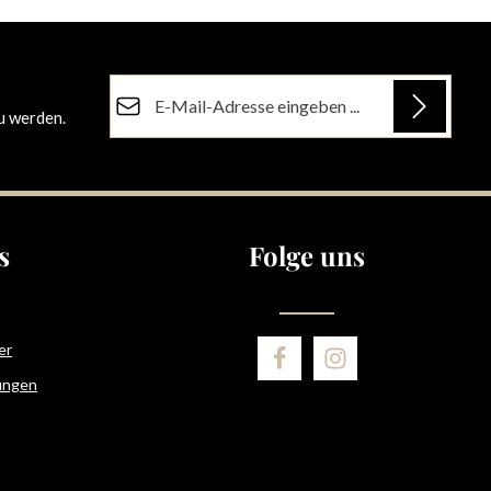
E-Mail-Adresse*
u werden.
Datenschutz
Die mit einem Stern (*) markierten Felder sind
Ich habe die
Datenschutzbestimmungen
zur
Pflichtfelder.
Kenntnis genommen und die
AGB
gelesen und
bin mit ihnen einverstanden.
s
Folge uns
er
ungen