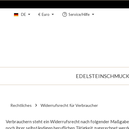
um Hauptinhalt springen
Zur Hauptnavigation springen
DE
€
Euro
Service/Hilfe
EDELSTEINSCHMUC
Rechtliches
Widerrufsrecht für Verbraucher
Verbrauchern steht ein Widerrufsrecht nach folgender Maßgabe z
noch ihrer selbständigen beruflichen Tätigkeit zugerechnet werd