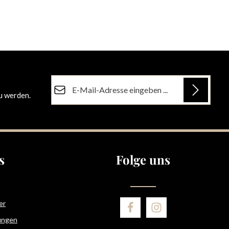
E-Mail-Adresse*
u werden.
Datenschutz
Die mit einem Stern (*) markierten Felder sind
Ich habe die
Datenschutzbestimmungen
zur
Pflichtfelder.
Kenntnis genommen und die
AGB
gelesen und
bin mit ihnen einverstanden.
s
Folge uns
er
ungen