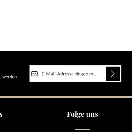
E-Mail-Adresse*
u werden.
Datenschutz
Die mit einem Stern (*) markierten Felder sind
Ich habe die
Datenschutzbestimmungen
zur
Pflichtfelder.
Kenntnis genommen und die
AGB
gelesen und
bin mit ihnen einverstanden.
s
Folge uns