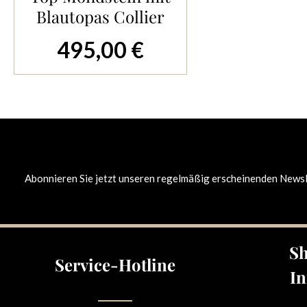
In den Warenkorb
Blautopas Collier
495,00 €
Regulärer Preis:
Abonnieren Sie jetzt unseren regelmäßig erscheinenden Newsle
Sh
Service-Hotline
In