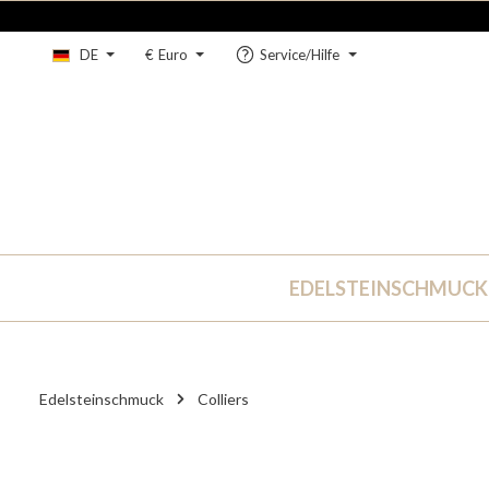
um Hauptinhalt springen
Zur Hauptnavigation springen
DE
€
Euro
Service/Hilfe
EDELSTEINSCHMUCK
Edelsteinschmuck
Colliers