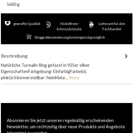
5600 g
geprüfte Qualität
Nickelfreie
Lieferant für den
Schmuckstücke
Fachhandel
Ringgrößenänderung kostengünstig möglich
Beschreibung
Natürliche Turmalin Ring gefasst in 925er silber
EigenschaftenFarbgebung: EinfarbigFarbe(n):
pinkGrößenverstellbar: NeinMate…
Mehr
Abonnieren Sie jetzt unseren regelmäßig erscheinenden
Newsletter, um rechtzeitig über neue Produkte und Angebote
informiert zu werden.