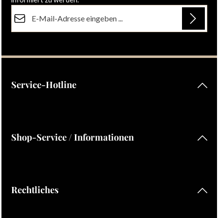
E-Mail-Adresse*
Datenschutz
Die mit einem Stern (*) markierten Felder sind Pflichtfelder.
Ich habe die
Datenschutzbestimmungen
zur Kenntnis
genommen und die
AGB
gelesen und bin mit ihnen
einverstanden.
Service-Hotline
Shop-Service / Informationen
Rechtliches