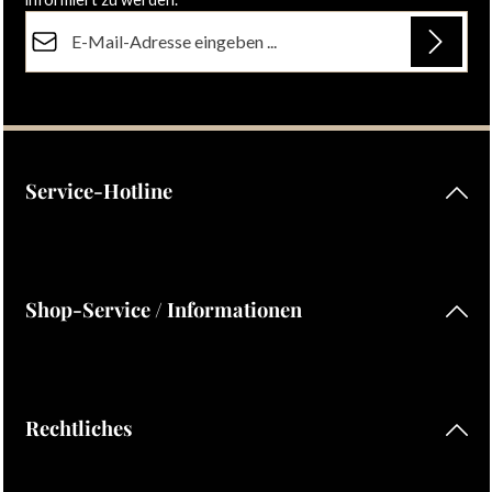
E-Mail-Adresse*
Datenschutz
Die mit einem Stern (*) markierten Felder sind Pflichtfelder.
Ich habe die
Datenschutzbestimmungen
zur Kenntnis
genommen und die
AGB
gelesen und bin mit ihnen
einverstanden.
Service-Hotline
Shop-Service / Informationen
Rechtliches