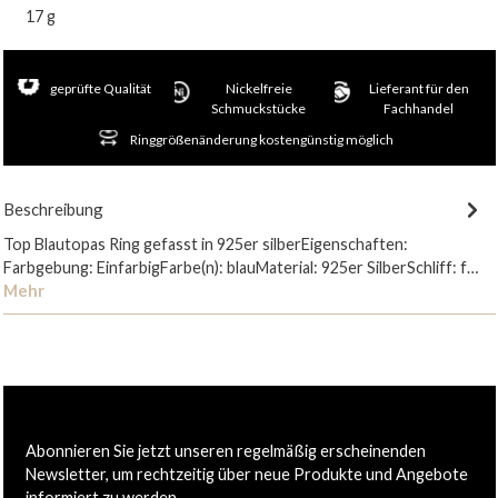
17 g
geprüfte Qualität
Nickelfreie
Lieferant für den
Schmuckstücke
Fachhandel
Ringgrößenänderung kostengünstig möglich
Beschreibung
Top Blautopas Ring gefasst in 925er silberEigenschaften:
Farbgebung: EinfarbigFarbe(n): blauMaterial: 925er SilberSchliff: f…
Mehr
Abonnieren Sie jetzt unseren regelmäßig erscheinenden
Newsletter, um rechtzeitig über neue Produkte und Angebote
informiert zu werden.