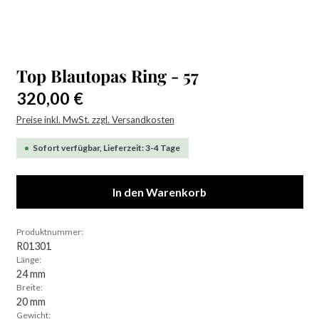
Top Blautopas Ring - 57
Regulärer Preis:
320,00 €
Preise inkl. MwSt. zzgl. Versandkosten
Sofort verfügbar, Lieferzeit: 3-4 Tage
In den Warenkorb
Produktnummer:
R01301
Länge:
24 mm
Breite:
20 mm
Gewicht: