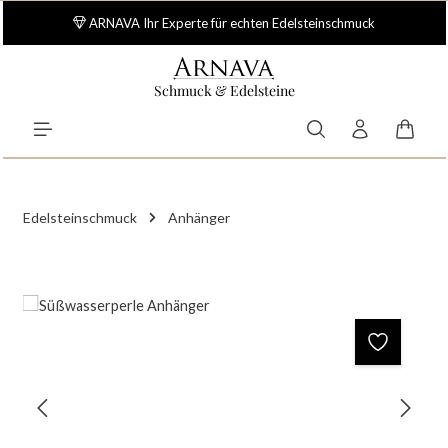
Zum Hauptinhalt springen
ARNAVA Ihr Experte für echten Edelsteinschmuck
Schmuck & Edelsteine
Waren
Edelsteinschmuck
Anhänger
Bildergalerie überspringen