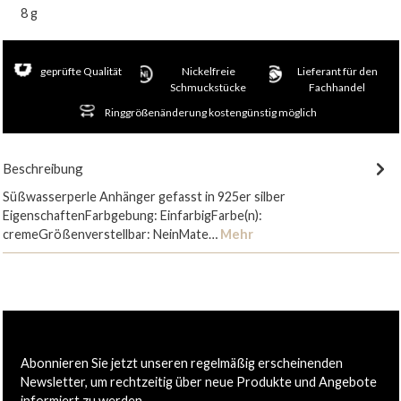
8 g
geprüfte Qualität
Nickelfreie
Lieferant für den
Schmuckstücke
Fachhandel
Ringgrößenänderung kostengünstig möglich
Beschreibung
Süßwasserperle Anhänger gefasst in 925er silber
EigenschaftenFarbgebung: EinfarbigFarbe(n):
cremeGrößenverstellbar: NeinMate…
Mehr
Abonnieren Sie jetzt unseren regelmäßig erscheinenden
Newsletter, um rechtzeitig über neue Produkte und Angebote
informiert zu werden.