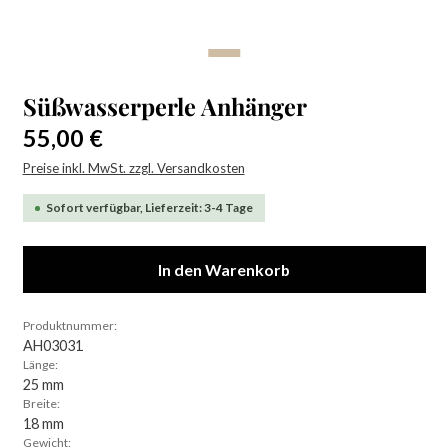
Süßwasserperle Anhänger
Regulärer Preis:
55,00 €
Preise inkl. MwSt. zzgl. Versandkosten
Sofort verfügbar, Lieferzeit: 3-4 Tage
In den Warenkorb
Produktnummer:
AH03031
Länge:
25 mm
Breite:
18 mm
Gewicht: