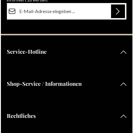
E-Mail-Adresse*
Datenschutz
Die mit einem Stern (*) markierten Felder sind Pflichtfelder.
Ich habe die
Datenschutzbestimmungen
zur Kenntnis
genommen und die
AGB
gelesen und bin mit ihnen
einverstanden.
Service-Hotline
Shop-Service / Informationen
Rechtliches