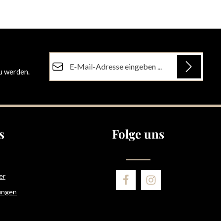
E-Mail-Adresse*
u werden.
Datenschutz
Die mit einem Stern (*) markierten Felder sind
Ich habe die
Datenschutzbestimmungen
zur
Pflichtfelder.
Kenntnis genommen und die
AGB
gelesen und
bin mit ihnen einverstanden.
s
Folge uns
er
ungen