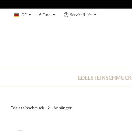
um Hauptinhalt springen
Zur Hauptnavigation springen
DE
€
Euro
Service/Hilfe
EDELSTEINSCHMUCK
Edelsteinschmuck
Anhänger