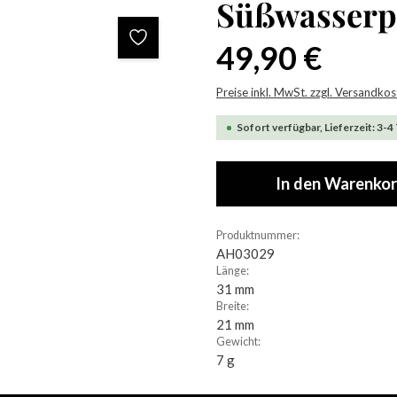
Süßwasserp
Regulärer Preis:
49,90 €
Preise inkl. MwSt. zzgl. Versandko
Sofort verfügbar, Lieferzeit: 3-4
In den Warenko
Produktnummer:
AH03029
Länge:
31 mm
Breite:
21 mm
Gewicht:
7 g