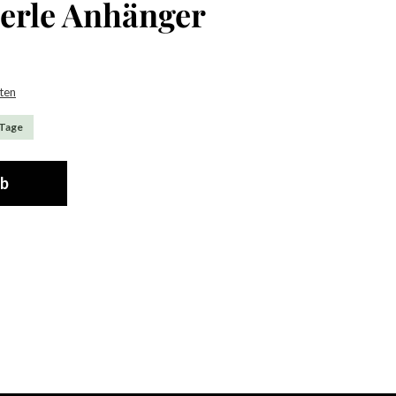
erle Anhänger
sten
 Tage
rb