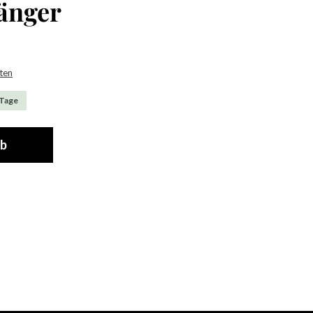
hänger
sten
 Tage
rb