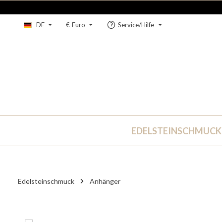
um Hauptinhalt springen
Zur Hauptnavigation springen
DE
€
Euro
Service/Hilfe
EDELSTEINSCHMUCK
Edelsteinschmuck
Anhänger