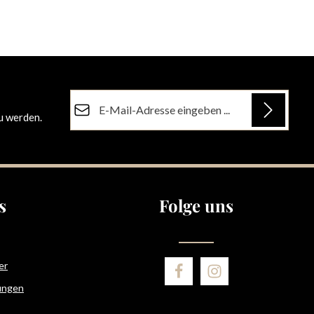
E-Mail-Adresse*
u werden.
Datenschutz
Die mit einem Stern (*) markierten Felder sind
Ich habe die
Datenschutzbestimmungen
zur
Pflichtfelder.
Kenntnis genommen und die
AGB
gelesen und
bin mit ihnen einverstanden.
s
Folge uns
er
ungen