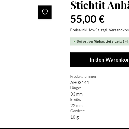
Stichtit An
Regulärer Preis:
55,00 €
Preise inkl. MwSt. zzgl. Versandko
Sofort verfügbar, Lieferzeit: 3-4
In den Warenko
Produktnummer:
AH03141
Länge:
33 mm
Breite:
22 mm
Gewicht:
10 g