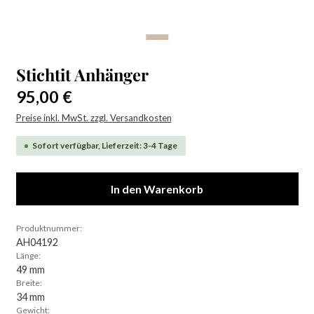
Stichtit Anhänger
Regulärer Preis:
95,00 €
Preise inkl. MwSt. zzgl. Versandkosten
Sofort verfügbar, Lieferzeit: 3-4 Tage
In den Warenkorb
Produktnummer:
AH04192
Länge:
49 mm
Breite:
34 mm
Gewicht: