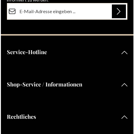
E-Mail-Adresse*
Datenschutz
Die mit einem Stern (*) markierten Felder sind Pflichtfelder.
Ich habe die
Datenschutzbestimmungen
zur Kenntnis
genommen und die
AGB
gelesen und bin mit ihnen
einverstanden.
Service-Hotline
Shop-Service / Informationen
Rechtliches