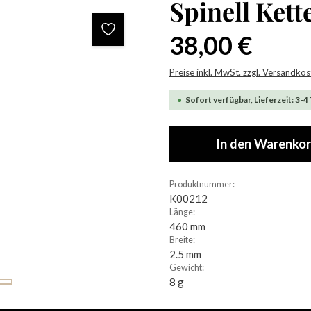
Spinell Kett
Regulärer Preis:
38,00 €
Preise inkl. MwSt. zzgl. Versandko
Sofort verfügbar, Lieferzeit: 3-4
In den Warenko
Produktnummer:
K00212
Länge:
460 mm
Breite:
2.5 mm
Gewicht:
8 g