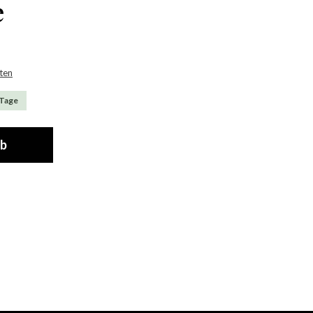
e
sten
 Tage
rb