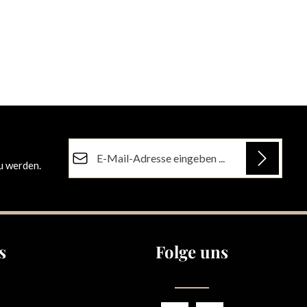
E-Mail-Adresse*
u werden.
Datenschutz
Die mit einem Stern (*) markierten Felder sind
Ich habe die
Datenschutzbestimmungen
zur
Pflichtfelder.
Kenntnis genommen und die
AGB
gelesen und
bin mit ihnen einverstanden.
s
Folge uns