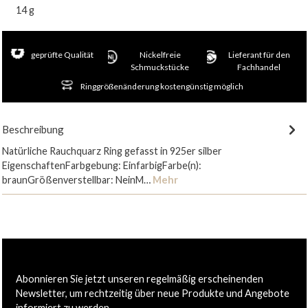
14 g
geprüfte Qualität
Nickelfreie
Lieferant für den
Schmuckstücke
Fachhandel
Ringgrößenänderung kostengünstig möglich
Beschreibung
Natürliche Rauchquarz Ring gefasst in 925er silber
EigenschaftenFarbgebung: EinfarbigFarbe(n):
braunGrößenverstellbar: NeinM…
Mehr
Abonnieren Sie jetzt unseren regelmäßig erscheinenden
Newsletter, um rechtzeitig über neue Produkte und Angebote
informiert zu werden.