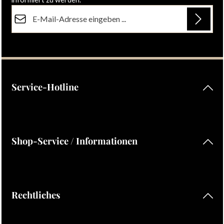
E-Mail-Adresse*
Datenschutz
Die mit einem Stern (*) markierten Felder sind Pflichtfelder.
Ich habe die
Datenschutzbestimmungen
zur Kenntnis
genommen und die
AGB
gelesen und bin mit ihnen
einverstanden.
Service-Hotline
Shop-Service / Informationen
Rechtliches