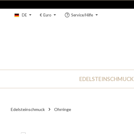
um Hauptinhalt springen
Zur Hauptnavigation springen
DE
€
Euro
Service/Hilfe
EDELSTEINSCHMUCK
Edelsteinschmuck
Ohrringe