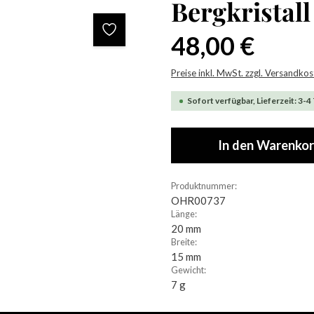
Bergkristal
Regulärer Preis:
48,00 €
Preise inkl. MwSt. zzgl. Versandko
Sofort verfügbar, Lieferzeit: 3-4
In den Warenko
Produktnummer:
OHR00737
Länge:
20 mm
Breite:
15 mm
Gewicht:
7 g