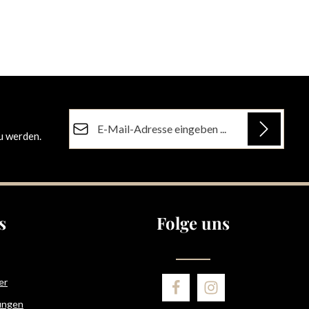
E-Mail-Adresse*
u werden.
Datenschutz
Die mit einem Stern (*) markierten Felder sind
Ich habe die
Datenschutzbestimmungen
zur
Pflichtfelder.
Kenntnis genommen und die
AGB
gelesen und
bin mit ihnen einverstanden.
s
Folge uns
er
ungen