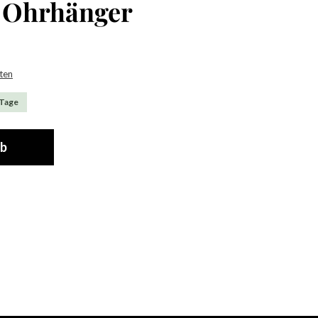
l Ohrhänger
sten
 Tage
rb