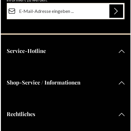
E-Mail-Adresse*
Datenschutz
Die mit einem Stern (*) markierten Felder sind Pflichtfelder.
Ich habe die
Datenschutzbestimmungen
zur Kenntnis
genommen und die
AGB
gelesen und bin mit ihnen
einverstanden.
Service-Hotline
Shop-Service / Informationen
Rechtliches