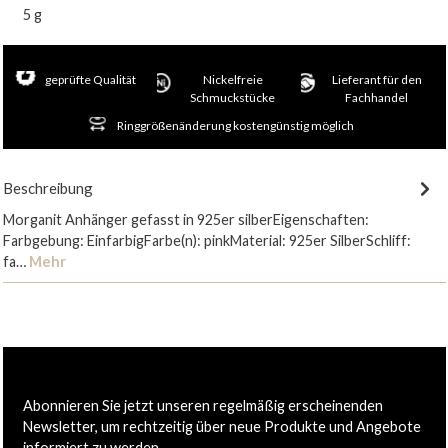
5 g
geprüfte Qualität
Nickelfreie
Lieferant für den
Schmuckstücke
Fachhandel
Ringgrößenänderung kostengünstig möglich
Beschreibung
Morganit Anhänger gefasst in 925er silberEigenschaften:
Farbgebung: EinfarbigFarbe(n): pinkMaterial: 925er SilberSchliff:
fa…
Mehr
Abonnieren Sie jetzt unseren regelmäßig erscheinenden
Newsletter, um rechtzeitig über neue Produkte und Angebote
informiert zu werden.