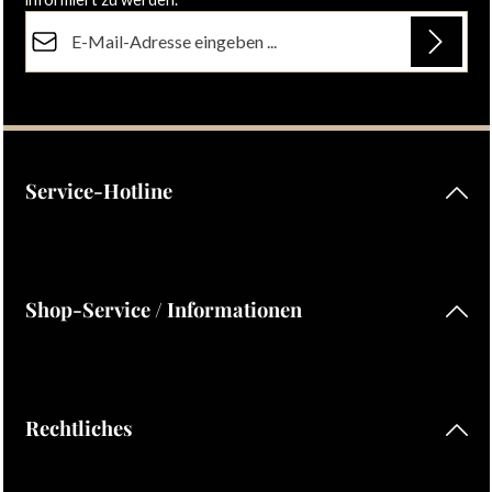
E-Mail-Adresse*
Datenschutz
Die mit einem Stern (*) markierten Felder sind Pflichtfelder.
Ich habe die
Datenschutzbestimmungen
zur Kenntnis
genommen und die
AGB
gelesen und bin mit ihnen
einverstanden.
Service-Hotline
Shop-Service / Informationen
Rechtliches