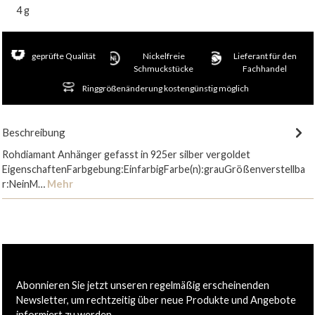
4 g
geprüfte Qualität
Nickelfreie
Lieferant für den
Schmuckstücke
Fachhandel
Ringgrößenänderung kostengünstig möglich
Beschreibung
Rohdiamant Anhänger gefasst in 925er silber vergoldet
EigenschaftenFarbgebung:EinfarbigFarbe(n):grauGrößenverstellba
r:NeinM…
Mehr
Abonnieren Sie jetzt unseren regelmäßig erscheinenden
Newsletter, um rechtzeitig über neue Produkte und Angebote
informiert zu werden.