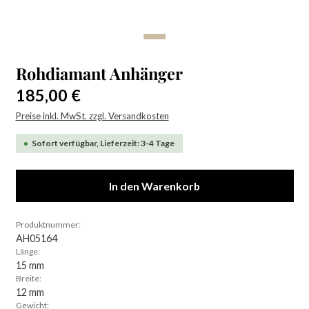
Rohdiamant Anhänger
Regulärer Preis:
185,00 €
Preise inkl. MwSt. zzgl. Versandkosten
Sofort verfügbar, Lieferzeit: 3-4 Tage
In den Warenkorb
Produktnummer:
AH05164
Länge:
15 mm
Breite:
12 mm
Gewicht: