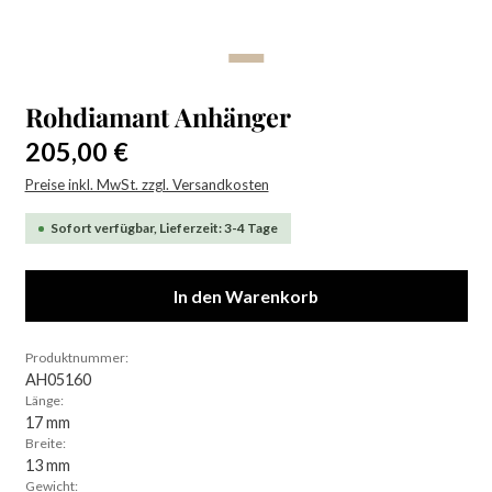
Rohdiamant Anhänger
Regulärer Preis:
205,00 €
Preise inkl. MwSt. zzgl. Versandkosten
Sofort verfügbar, Lieferzeit: 3-4 Tage
In den Warenkorb
Produktnummer:
AH05160
Länge:
17 mm
Breite:
13 mm
Gewicht: