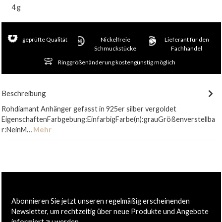
4 g
geprüfte Qualität
Nickelfreie
Lieferant für den
Schmuckstücke
Fachhandel
Ringgrößenänderung kostengünstig möglich
Beschreibung
Rohdiamant Anhänger gefasst in 925er silber vergoldet
EigenschaftenFarbgebung:EinfarbigFarbe(n):grauGrößenverstellba
r:NeinM…
Mehr
Abonnieren Sie jetzt unseren regelmäßig erscheinenden
Newsletter, um rechtzeitig über neue Produkte und Angebote
informiert zu werden.