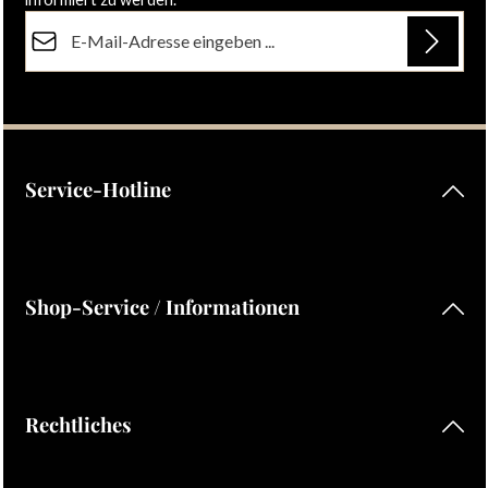
E-Mail-Adresse*
Datenschutz
Die mit einem Stern (*) markierten Felder sind Pflichtfelder.
Ich habe die
Datenschutzbestimmungen
zur Kenntnis
genommen und die
AGB
gelesen und bin mit ihnen
einverstanden.
Service-Hotline
Shop-Service / Informationen
Rechtliches