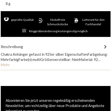
8 g
geprüfte Qualität
Nickelfreie
Lieferant für den
Schmuckstücke
Fachhandel
Ringgrößenänderung kostengünstig möglich
Beschreibung
Chakra Anhänger gefasst in 925er silber EigenschaftenFarbgebung:
MehrfarbigFarbe(n):multiGrößenverstellbar: NeinMaterial: 92…
Mehr
Abonnieren Sie jetzt unseren regelmäßig erscheinenden
Newsletter, um rechtzeitig über neue Produkte und Angebote
informiert zu werden.