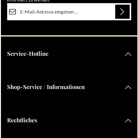
E-Mail-Adresse*
Datenschutz
Die mit einem Stern (*) markierten Felder sind Pflichtfelder.
Ich habe die
Datenschutzbestimmungen
zur Kenntnis
genommen und die
AGB
gelesen und bin mit ihnen
einverstanden.
Service-Hotline
Shop-Service / Informationen
Rechtliches