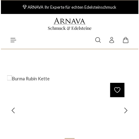
Zum Hauptinhalt springen
ARNAVA Ihr Experte für echten Edelsteinschmuck
Schmuck & Edelsteine
Waren
Bildergalerie überspringen