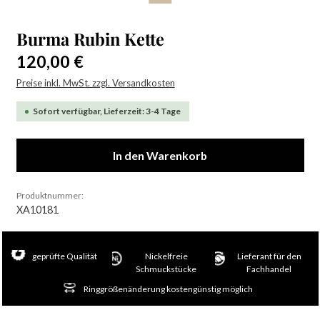
Burma Rubin Kette
Regulärer Preis:
120,00 €
Preise inkl. MwSt. zzgl. Versandkosten
Sofort verfügbar, Lieferzeit: 3-4 Tage
In den Warenkorb
Produktnummer:
XA10181
geprüfte Qualität
Nickelfreie
Lieferant für den
Schmuckstücke
Fachhandel
Ringgrößenänderung kostengünstig möglich