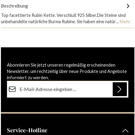
Beschreibung
Top facettierte Rubin Kette. Verschluß 925 Silber.Die Steine sind
unbehandelte natürliche Burma Rubine. Sie haben eine natür…
Mehr
Abonnieren Sie jetzt unseren regelmäßig erscheinenden
Newsletter, um rechtzeitig über neue Produkte und Angebote
informiert zu werden.
E-Mail-Adresse*
Datenschutz
Die mit einem Stern (*) markierten Felder sind Pflichtfelder.
Ich habe die
Datenschutzbestimmungen
zur Kenntnis
genommen und die
AGB
gelesen und bin mit ihnen
einverstanden.
Service-Hotline