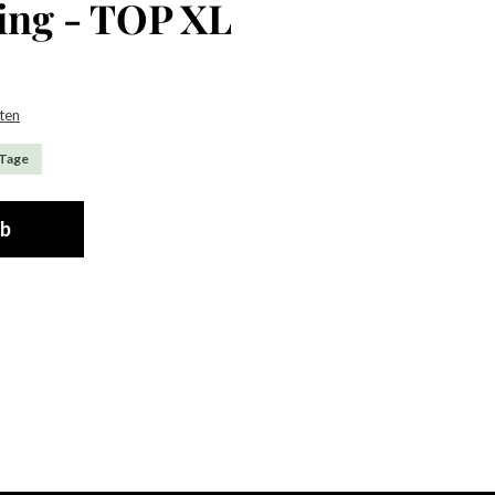
ing - TOP XL
sten
 Tage
rb