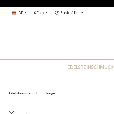
um Hauptinhalt springen
Zur Hauptnavigation springen
DE
€
Euro
Service/Hilfe
EDELSTEINSCHMUCK
Edelsteinschmuck
Ringe