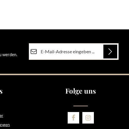
E-Mail-Adresse*
u werden.
Datenschutz
Die mit einem Stern (*) markierten Felder sind
Ich habe die
Datenschutzbestimmungen
zur
Pflichtfelder.
Kenntnis genommen und die
AGB
gelesen und
bin mit ihnen einverstanden.
s
Folge uns
er
ungen