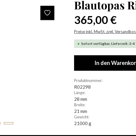
Blautopas R
Regulärer Preis:
365,00 €
Preise inkl. MwSt. zzgl. Versandko
Sofort verfügbar, Lieferzeit: 3-4
In den Warenko
Produktnummer:
R02298
Länge:
28 mm
Breite:
21 mm
Gewicht:
21000 g