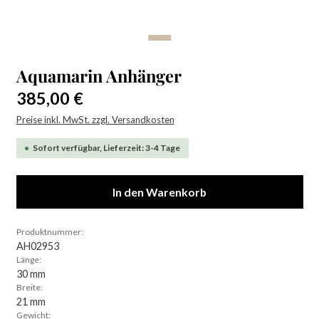
Aquamarin Anhänger
Regulärer Preis:
385,00 €
Preise inkl. MwSt. zzgl. Versandkosten
Sofort verfügbar, Lieferzeit: 3-4 Tage
In den Warenkorb
Produktnummer:
AH02953
Länge:
30 mm
Breite:
21 mm
Gewicht: