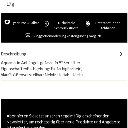
17 g
geprüfte Qualität
Nickelfreie
Lieferant für den
Schmuckstücke
Fachhandel
Ringgrößenänderung kostengünstig möglich
Beschreibung
Aquamarin Anhänger gefasst in 925er silber
EigenschaftenFarbgebung: EinfarbigFarbe(n):
blauGrößenverstellbar: NeinMaterial:…
Mehr
Abonnieren Sie jetzt unseren regelmäßig erscheinenden
Newsletter, um rechtzeitig über neue Produkte und Angebote
informiert zu werden.