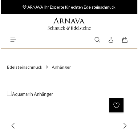
Zum Hauptinhalt springen
ARNAVA Ihr Experte für echten Edelsteinschmuck
Schmuck & Edelsteine
Waren
Edelsteinschmuck
Anhänger
Bildergalerie überspringen