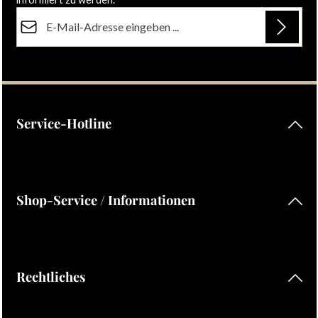
E-Mail-Adresse*
Datenschutz
Die mit einem Stern (*) markierten Felder sind Pflichtfelder.
Ich habe die
Datenschutzbestimmungen
zur Kenntnis
genommen und die
AGB
gelesen und bin mit ihnen
einverstanden.
Service-Hotline
Shop-Service / Informationen
Rechtliches